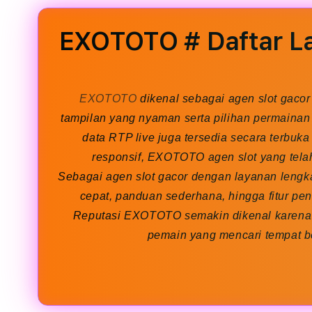
in
modal
EXOTOTO # Daftar Lay
EXOTOTO
dikenal sebagai agen slot gacor
tampilan yang nyaman serta pilihan permainan 
data RTP live juga tersedia secara terbu
responsif, EXOTOTO agen slot yang telah
Sebagai agen slot gacor dengan layanan leng
cepat, panduan sederhana, hingga fitur p
Reputasi EXOTOTO semakin dikenal karena
pemain yang mencari tempat be