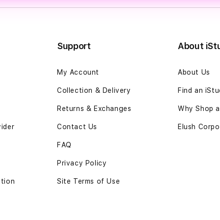
Support
About iSt
My Account
About Us
Collection & Delivery
Find an iSt
Returns & Exchanges
Why Shop at
vider
Contact Us
Elush Corpo
FAQ
Privacy Policy
ation
Site Terms of Use