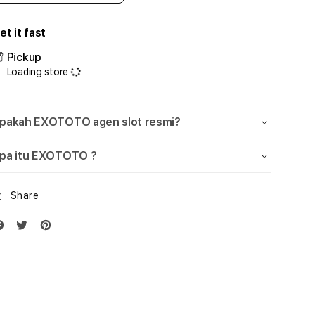
quantity
quantity
for
for
et it fast
EXOTOTO
EXOTOTO
#
#
Pickup
Daftar
Daftar
Loading store
Layanan
Layanan
Resmi
Resmi
Agen
Agen
pakah EXOTOTO agen slot resmi?
Slot
Slot
Gacor
Gacor
Paling
Paling
pa itu EXOTOTO ?
Stabil
Stabil
Hari
Hari
Share
Ini
Ini