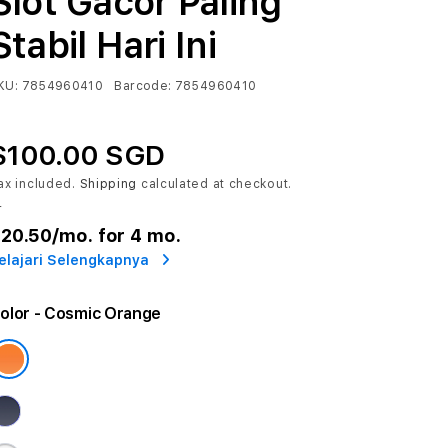
Slot Gacor Paling
Stabil Hari Ini
KU:
7854960410
Barcode:
7854960410
$100.00 SGD
ax included.
Shipping
calculated at checkout.
r
20.50
/mo. for 4 mo.
elajari Selengkapnya
olor
- Cosmic Orange