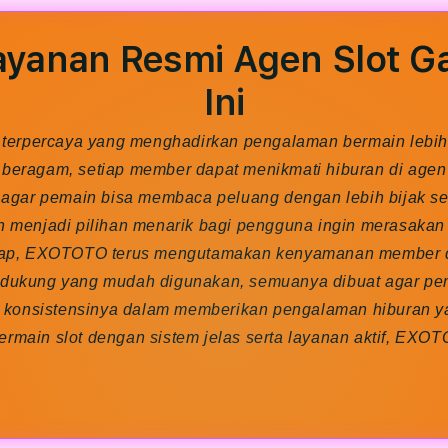
in
modal
anan Resmi Agen Slot Gac
Ini
 terpercaya yang menghadirkan pengalaman bermain lebih 
beragam, setiap member dapat menikmati hiburan di agen sl
ka agar pemain bisa membaca peluang dengan lebih bijak s
 menjadi pilihan menarik bagi pengguna ingin merasakan 
kap, EXOTOTO terus mengutamakan kenyamanan member dala
endukung yang mudah digunakan, semuanya dibuat agar p
 konsistensinya dalam memberikan pengalaman hiburan y
rmain slot dengan sistem jelas serta layanan aktif, EXOTO